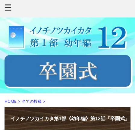
HOME
>
全ての投稿
>
イノチノツカイカタ第1部《幼年編》第12話「卒園式」