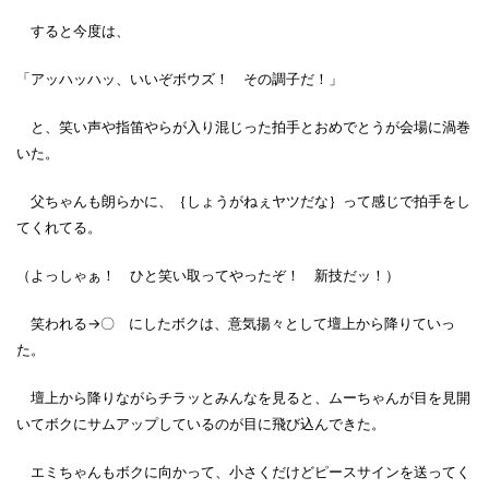
すると今度は、
「アッハッハッ、いいぞボウズ！ その調子だ！」
と、笑い声や指笛やらが入り混じった拍手とおめでとうが会場に渦巻
いた。
父ちゃんも朗らかに、｛しょうがねぇヤツだな｝って感じで拍手をし
てくれてる。
（よっしゃぁ！ ひと笑い取ってやったぞ！ 新技だッ！）
笑われる→〇 にしたボクは、意気揚々として壇上から降りていっ
た。
壇上から降りながらチラッとみんなを見ると、ムーちゃんが目を見開
いてボクにサムアップしているのが目に飛び込んできた。
エミちゃんもボクに向かって、小さくだけどピースサインを送ってく