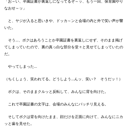
「お～い、卒園証書が裏返しになってるぞ～ッ、もう一回、保育園やり
なおせ～ッ」
と、ヤジが入ると思いきや、ドッカ～ンと会場の内と外で笑い声が響
いた。
そう…、ボクはあろうことか卒園証書を裏返しにせず、そのまま掲げ
てしまっていたので、裏の真っ白な部分を堂々と見せてしまっていたの
だ。
やってしまった…
（ちくしょう、笑われてる。どうしよう…んッ、笑い？ そうだッ！）
ボクは、そのままクルッと反転して、みんなに背を向けた。
これで卒園証書の文字は、会場のみんなにバッチリ見える。
そしてボクは背を向けたまま、顔だけを正面に向けて、みんなにニカ
ッと歯を見せた。