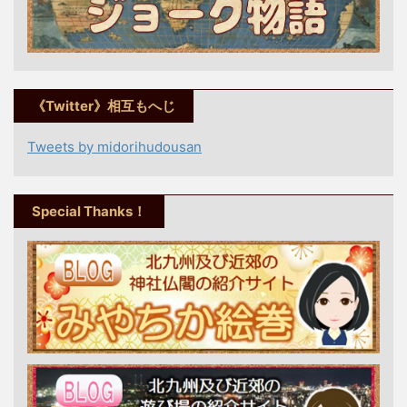
《Twitter》相互もへじ
Tweets by midorihudousan
Special Thanks！