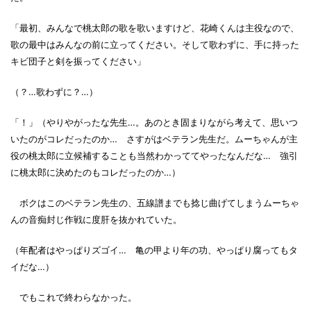
「最初、みんなで桃太郎の歌を歌いますけど、花崎くんは主役なので、
歌の最中はみんなの前に立ってください。そして歌わずに、手に持った
キビ団子と剣を振ってください」
（？…歌わずに？…）
「！」（やりやがったな先生…。あのとき固まりながら考えて、思いつ
いたのがコレだったのか… さすがはベテラン先生だ。ムーちゃんが主
役の桃太郎に立候補することも当然わかっててやったなんだな… 強引
に桃太郎に決めたのもコレだったのか…）
ボクはこのベテラン先生の、五線譜までも捻じ曲げてしまうムーちゃ
んの音痴封じ作戦に度肝を抜かれていた。
（年配者はやっぱりズゴイ… 亀の甲より年の功、やっぱり腐ってもタ
イだな…）
でもこれで終わらなかった。