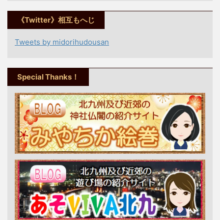
《Twitter》相互もへじ
Tweets by midorihudousan
Special Thanks！