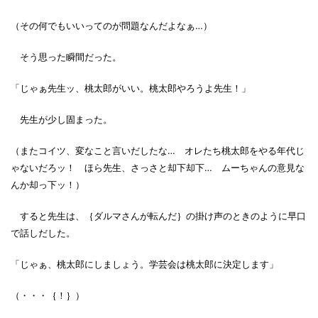
（その何でもいいってのが問題なんだよなぁ…）
そう思った瞬間だった。
「じゃぁ先生ッ、桃太郎がいい。桃太郎やろうよ先生！」
先生が少し固まった。
（またコイツ、変なこと言いだしたな… オレたち桃太郎をやる年代じ
ゃないだろッ！ ほら先生、さっさと却下却下… ムーちゃんの意見な
んか却っ下ッ！）
すると先生は、｛ダルマさんが転んだ｝の掛け声のときのように早口
で話しだした。
「じゃぁ、桃太郎にしましょう。学芸会は桃太郎に決定します」
（・・・｛！｝）