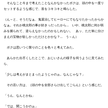
そんなこと今まで考えたことなんかなかったボクは、頭の中を一度リ
セットするような感じで、首をコキコキと鳴らした。
（ん～と、そうだなぁ、鬼退治してヒーローにでもなりたかったからか
なぁ。それか桃太郎の事が好きっだったから… いや、桃太郎に何か弱
みを握られて、逆らえなかったのかもしれない。 あッ、ただ単に分け
まえの宝物が欲しかっただけとかかな？… う～ん）
ボクは思いつく限りのことを色々と考えてみた。
あらかた出尽くしたとこで、おじいさんの様子を伺うように見てみた
ら、
「少しは考えがまとまったようじゃのぉ。なんじゃな？」
その言い方は、｛頭の中を全部さらけ出してごらん｝という感じだ。
「うん、なんとかね」
「では、聞こうかのぉ」