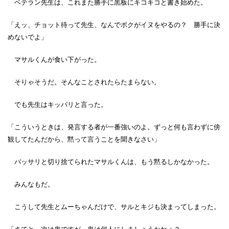
ベテラン先生は、これまた勝手に黒板にキコキコと書き始めた。
「えッ、チョット待って先生、なんでボクがイヌをやるの？ 勝手に決
めないでよ」
マサルくんが食い下がった。
そりゃそうだ。そんなことされたらたまらない。
でも先生はキッパリと言った。
「こういうときは、発言する者が一番強いのよ。ずっと何も言わずに傍
観してたんだから、黙って言うことを聞きなさい」
バッサリと切り捨てられたマサルくんは、もう黙るしかなかった。
みんなもだ。
こうして先生とムーちゃんだけで、サルとキジも決まってしまった。
「さてと、次は鬼ですが、鬼は何人にしましょうかねぇ？」