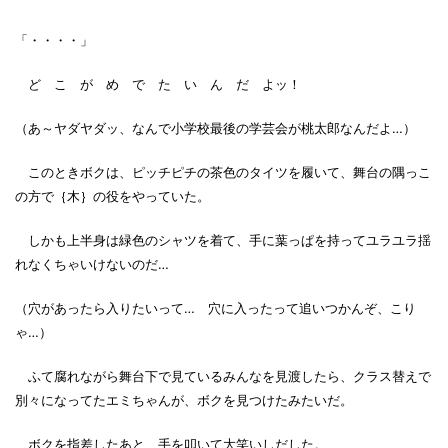
「・・・・」
ど こ が め で た い ん だ よッ！
（あ～ヤダヤダッ、なんで小学校最後の学芸会が桃太郎なんだよ…）
このときボクは、ピッチピチの茶色のタイツを履いて、舞台の隅っこ
の方で｛木｝の役をやっていた。
しかも上半身は緑色のシャツを着て、手に葉っぱを持ってユラユラ揺
れなくちゃいけないのだ…
（穴があったら入りたいって… 穴に入ったって追いつかんぞ、こり
ゃ…）
ふて腐れながら舞台下で見ているみんなを見渡したら、クラス替えで
別々になってたエミちゃんが、ボクを見つけたみたいだ。
ボクを指差したあと、手を叩いて大笑いしだした。